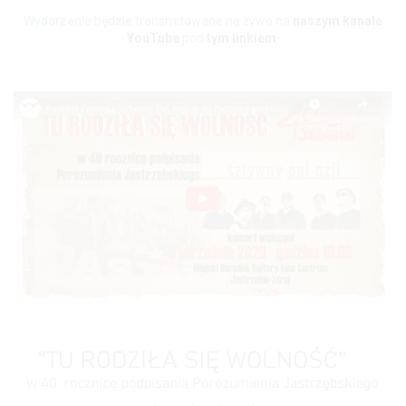
innych przepisów powszechnie obowiązujących i
Wydarzenie będzie transmitowane na żywo na
naszym kanale
aktów prawa miejscowego określających prawa i
YouTube
pod
tym linkiem
.
obowiązki jednostek realizujących zadania w zakresie
działalności kulturalnej.
Podstawami prawnymi przetwarzania Pani/Pana danych
osobowych są przepisy prawa, podpisane umowy cywilno-
prawne, a także zgody wyrażone w formie pisemnej.
4. Odbiorcy danych:
W związku z przetwarzaniem danych, Pani/Pana dane
osobowe mogą być udostępniane innym odbiorcom lub
kategoriom odbiorców danych osobowych. Odbiorcami
Pani/Pana danych osobowych mogą być tylko podmioty
uprawnione do odbioru Pani/Pana danych,
w uzasadnionych przypadkach i na podstawie odpowiednich
przepisów prawa.
5. Okres przechowywania danych:
Pani/Pana dane osobowe będą przetwarzane, przez okres
niezbędny do realizacji celów przetwarzania wskazanych
w pkt 3, lecz nie krócej niż okres wskazany w przepisach
o archiwizacji lub innych przepisach prawa.