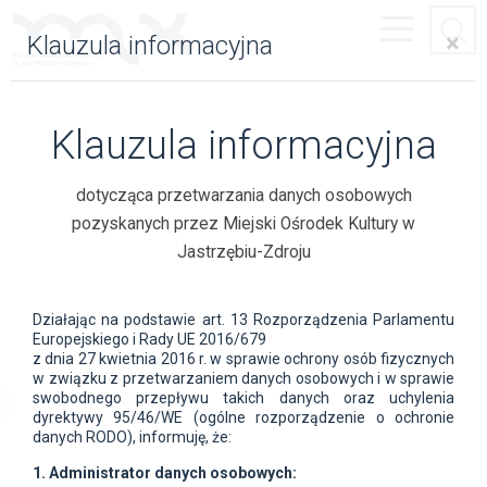
S
Rozwiń
n
×
Klauzula informacyjna
nawigacj
s
Miejski Ośrodek Kultury w Jastrzębiu-Zdroju
Klauzula informacyjna
Wydarzenia
dotycząca przetwarzania danych osobowych
pozyskanych przez Miejski Ośrodek Kultury w
wszystkie
najbliższy miesiąc
najbliższy tydzień
aktualne i przyszłe
09.08 - 09.09
09.08 - 16.08
Jastrzębiu-Zdroju
dziś
jutro
pojutrze
za 2 dni
niedz., 09.08
pon., 10.08
wt., 11.08
śr., 12.08
Działając na podstawie art. 13 Rozporządzenia Parlamentu
Europejskiego i Rady UE 2016/679
wszystko
koncert
teatr
taniec
wystawa
inne
POKAŻ:
z dnia 27 kwietnia 2016 r. w sprawie ochrony osób fizycznych
w związku z przetwarzaniem danych osobowych i w sprawie
minęło
swobodnego przepływu takich danych oraz uchylenia
×
dyrektywy 95/46/WE (ogólne rozporządzenie o ochronie
danych RODO), informuję, że:
wróć do listy
1. Administrator danych osobowych: