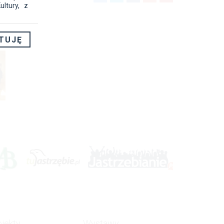
ltury, z
TUJĘ
nych, 44-
alizacji
łalności
szechnie
ązki
y prawa,
ojekty
Wystawy