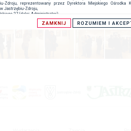
biu-Zdroju, reprezentowany przez Dyrektora Miejskiego Ośrodka Ku
 w Jastrzębiu-Zdroju,
dskiego 27 (dalej: Administrator);
ZAMKNIJ
ROZUMIEM I AKCEP
ktor Ochrony Danych:
taktowe Inspektora Ochrony Danych:
ię i nazwisko: Katarzyna Wołczańska
res e-mail:
iod@mok.jastrzebie.pl
;
res: Miejski Ośrodek Kultury w Jastrzębiu-Zdroju, Inspektor Ochrony Da
5 Jastrzębie-Zdrój, Al. Piłsudskiego 27,
i podstawy prawne przetwarzania:
na dane osobowe są przetwarzane przez Administratora w celu re
ów Administratora wynikających w szczególności z treści:
tawy z dnia 25 października 1991 r. o organizowaniu i prowadzeniu dzia
lturalnej (Dz. U. z 2017 r. poz. 862 z póz. zm.);
atutu Ośrodka Kultury w Jastrzębiu-Zdroju, oraz innych przepisów pow
owiązujących i aktów prawa miejscowego określających prawa i obowi
dnostek realizujących zadania w zakresie działalności kulturalnej.
ami prawnymi przetwarzania Pani/Pana danych osobowych są przepis
e umowy cywilno-prawne, a także zgody wyrażone w formie pisemnej.
Wydarzenia
Zajęcia
Pr