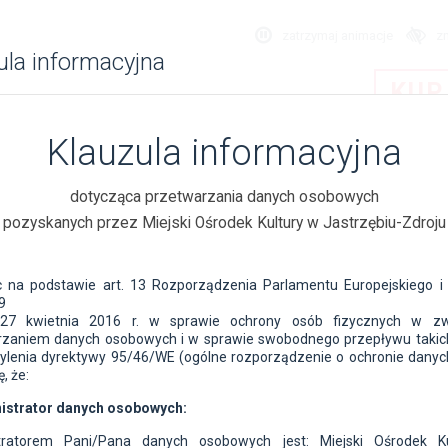
zatrzymaj animacje
z
ula informacyjna
KUP
Klauzula informacyjna
A
PROJEKTY
WYSTAWY
PLACÓWKI
PRZETARGI / KONKUR
dotycząca przetwarzania danych osobowych
pozyskanych przez Miejski Ośrodek Kultury w Jastrzębiu-Zdroju
wszystkie
2026
2025
2024
2023
2022
2021
2020
2019
2018
lata
20
c na podstawie art. 13 Rozporządzenia Parlamentu Europejskiego i
9
oria
moda
inne
CYKL:
27 kwietnia 2016 r. w sprawie ochrony osób fizycznych w z
rzaniem danych osobowych i w sprawie swobodnego przepływu takic
ylenia dyrektywy 95/46/WE (ogólne rozporządzenie o ochronie dany
, że:
at 4
nistrator danych osobowych:
tratorem Pani/Pana danych osobowych jest: Miejski Ośrodek K
STOPADA 2010