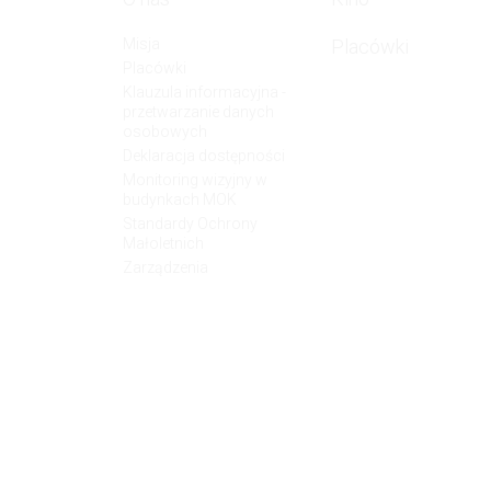
4. Odbio
Misja
Placówki
W związ
Placówki
innym o
Klauzula informacyjna -
danych o
przetwarzanie danych
w uzasad
osobowych
5. Okre
Deklaracja dostępności
Monitoring wizyjny w
Pani/Pan
budynkach MOK
przetwar
Standardy Ochrony
o archiw
Małoletnich
6. Info
Zarządzenia
W odnies
w sposób
7. Przys
do spraw
Administ
do
pr
bł